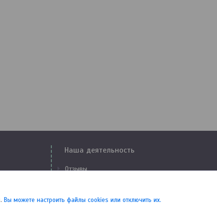
Наша деятельность
Отзывы
Доставка и оплата
Свидетельства и сертификаты
.
Вы можете настроить файлы cookies или отключить их.