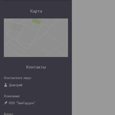
Карта
Контакты
Дмитрий
ООО "ТимГарден"