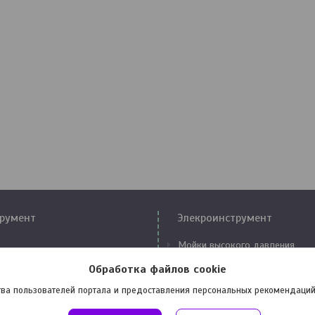
румент
Элекроинструмент
Мойки высокого давления
Компрессоры
Обработка файлов cookie
аторы
Сварочные аппараты
ва пользователей портала и предоставления персональных рекомендаций