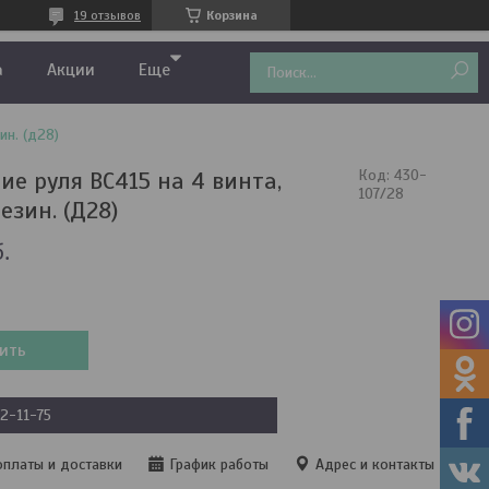
19 отзывов
Корзина
а
Акции
Еще
ин. (д28)
ие руля BC415 на 4 винта,
Код:
430-
107/28
резин. (Д28)
.
ить
22-11-75
оплаты и доставки
График работы
Адрес и контакты