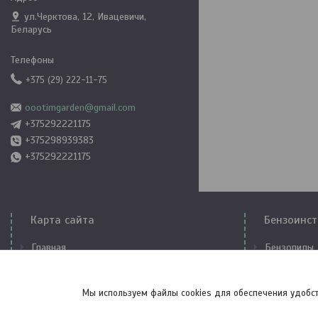
ул.Черктова, 12, Ивацевичи,
Беларусь
+375 (29) 222-11-75
oootimgarden@gmail.com
+375292221175
+375298939383
+375292221175
Карта сайта
Бензоинст
Главная
Бензопилы
Контакты
Триммеры
О компании
Бензогенер
Мы используем файлы cookies для обеспечения удобст