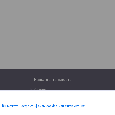
Наша деятельность
Отзывы
Доставка и оплата
Свидетельства и сертификаты
.
Вы можете настроить файлы cookies или отключить их.