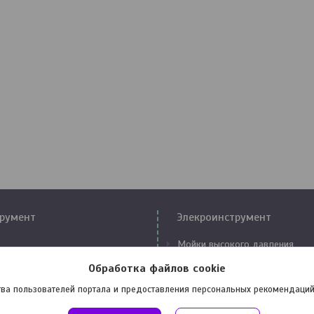
румент
Элекроинструмент
Мойки высокого давления
Компрессоры
Обработка файлов cookie
аторы
Сварочные аппараты
ва пользователей портала и предоставления персональных рекомендаций