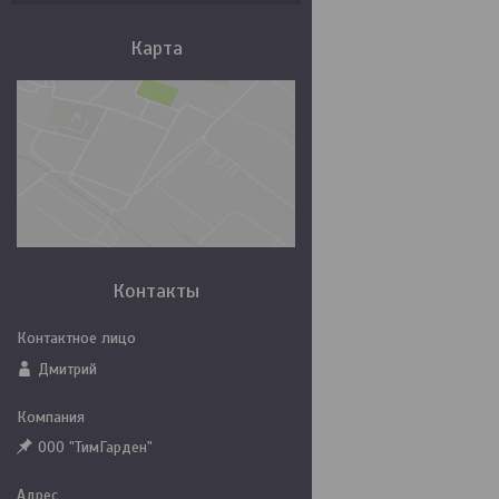
Карта
Контакты
Дмитрий
ООО "ТимГарден"