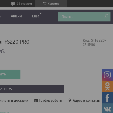
19 отзывов
Корзина
а
Акции
Еще
л FS220 PRO
Код:
STFS220-
CSHPRO
уб.
ить
22-11-75
оплаты и доставки
График работы
Адрес и контакты