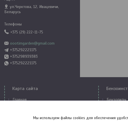
ул.Черктова, 12, Ивацевичи,
Беларусь
+375 (29) 222-11-75
oootimgarden@gmail.com
+375292221175
+375298939383
+375292221175
Карта сайта
Бензоинст
Главная
Бензопилы
Контакты
Триммеры
О компании
Бензогенер
Мы используем файлы cookies для обеспечения удобст