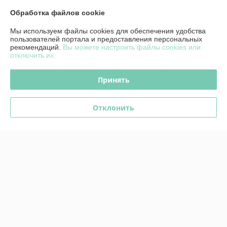
Сделка подтверждена через корзину
Обработка файлов cookie
Мы используем файлы cookies для обеспечения удобства
Показать все отзывы
пользователей портала и предоставления персональных
рекомендаций.
Вы можете настроить файлы cookies или
отключить их.
О нас
Принять
Контакты
Отклонить
Доставка и оплата
График работы
Полная версия сайта
Сайт создан на платформе Deal.by