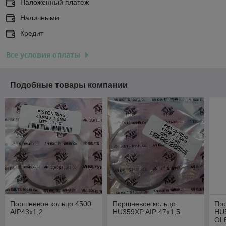
Наложенный платеж
Наличными
Кредит
Все условия оплаты
Подобные товары компании
Поршневое кольцо 4500
Поршневое кольцо
По
AIP43х1,2
HU359XP AIP 47х1,5
HU
OL