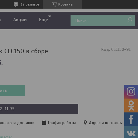
19 отзывов
Корзина
а
Акции
Еще
 CLC150 в сборе
Код:
CLC150-91
.
ить
22-11-75
оплаты и доставки
График работы
Адрес и контакты