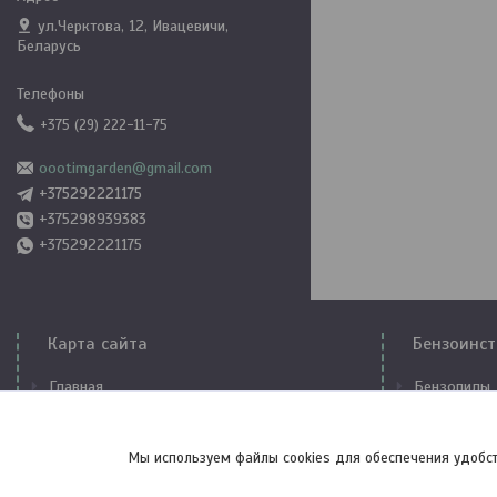
ул.Черктова, 12, Ивацевичи,
Беларусь
+375 (29) 222-11-75
oootimgarden@gmail.com
+375292221175
+375298939383
+375292221175
Карта сайта
Бензоинст
Главная
Бензопилы
Контакты
Триммеры
О компании
Бензогенер
Мы используем файлы cookies для обеспечения удобст