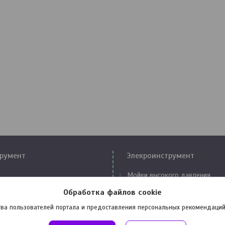
румент
Элекроинструмент
Мойки высокого давления
Компрессоры
Обработка файлов cookie
аторы
Сварочные аппараты
ва пользователей портала и предоставления персональных рекомендаций