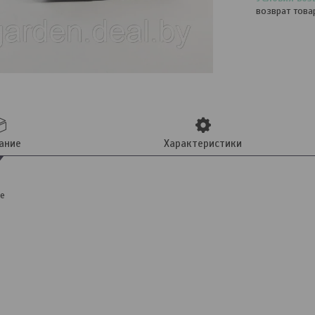
возврат това
ание
Характеристики
ре