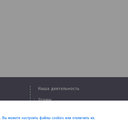
Наша деятельность
Отзывы
Доставка и оплата
Свидетельства и сертификаты
.
Вы можете настроить файлы cookies или отключить их.