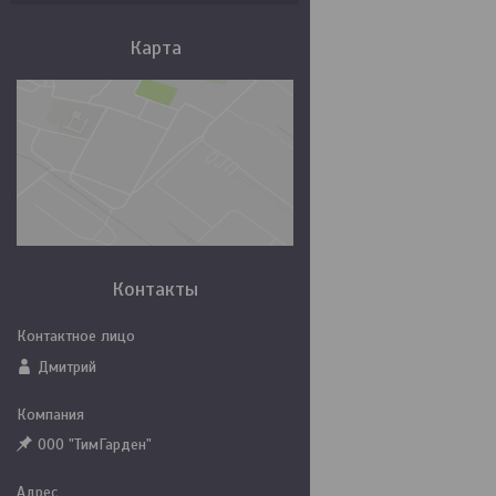
Карта
Контакты
Дмитрий
ООО "ТимГарден"